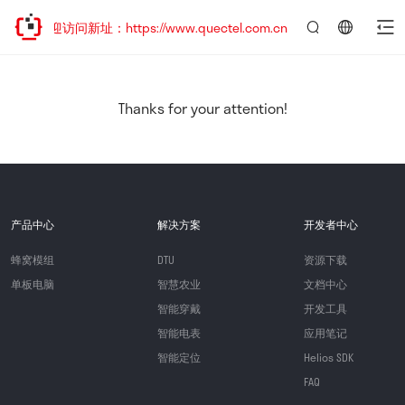
，欢迎访问新址：https://www.quectel.com.cn
言：
简
体
中
Thanks for your attention!
文
产品中心
解决方案
开发者中心
蜂窝模组
DTU
资源下载
单板电脑
智慧农业
文档中心
智能穿戴
开发工具
智能电表
应用笔记
智能定位
Helios SDK
FAQ