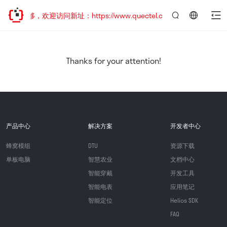
址已迁移，欢迎访问新址：https://www.quectel.com.cn
言：
简
体
中
Thanks for your attention!
文
产品中心
解决方案
开发者中心
蜂窝模组
DTU
资源下载
单板电脑
智慧农业
文档中心
智能穿戴
开发工具
智能电表
应用笔记
智能定位
Helios SDK
FAQ