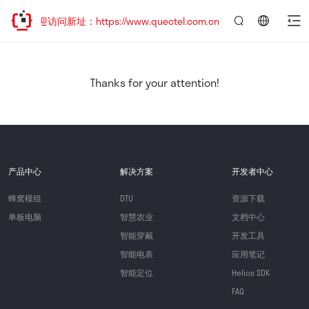
，欢迎访问新址：https://www.quectel.com.cn
言：
简
体
中
Thanks for your attention!
文
产品中心
解决方案
开发者中心
蜂窝模组
DTU
资源下载
单板电脑
智慧农业
文档中心
智能穿戴
开发工具
智能电表
应用笔记
智能定位
Helios SDK
FAQ