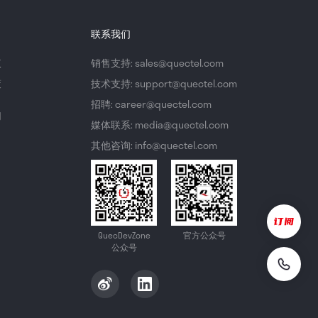
联系我们
议
销售支持: sales@quectel.com
策
技术支持: support@quectel.com
招聘: career@quectel.com
们
媒体联系: media@quectel.com
其他咨询: info@quectel.com
QuecDevZone
官方公众号
公众号