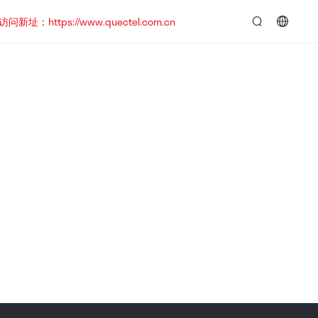
https://www.quectel.com.cn
言：
简
体
中
文