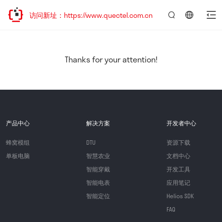
欢迎访问新址：https://www.quectel.com.cn
言：
简
体
中
Thanks for your attention!
文
产品中心
解决方案
开发者中心
蜂窝模组
DTU
资源下载
单板电脑
智慧农业
文档中心
智能穿戴
开发工具
智能电表
应用笔记
智能定位
Helios SDK
FAQ