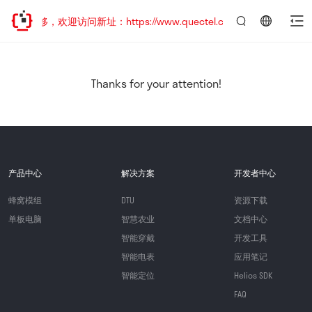
址已迁移，欢迎访问新址：https://www.quectel.com.cn
言：
简
体
中
Thanks for your attention!
文
产品中心
解决方案
开发者中心
蜂窝模组
DTU
资源下载
单板电脑
智慧农业
文档中心
智能穿戴
开发工具
智能电表
应用笔记
智能定位
Helios SDK
FAQ