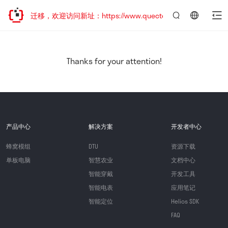
站地址已迁移，欢迎访问新址：https://www.quectel.com.cn
言：
简
体
中
Thanks for your attention!
文
产品中心
解决方案
开发者中心
蜂窝模组
DTU
资源下载
单板电脑
智慧农业
文档中心
智能穿戴
开发工具
智能电表
应用笔记
智能定位
Helios SDK
FAQ