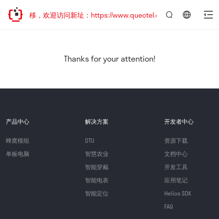
地址已迁移，欢迎访问新址：https://www.quectel.com.cn
言：
简
体
中
Thanks for your attention!
文
产品中心
解决方案
开发者中心
蜂窝模组
DTU
资源下载
单板电脑
智慧农业
文档中心
智能穿戴
开发工具
智能电表
应用笔记
智能定位
Helios SDK
FAQ