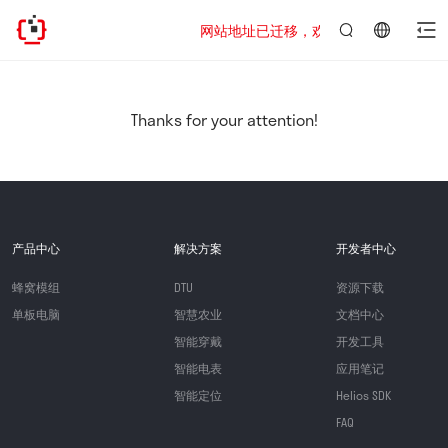
网站地址已迁移，欢迎访问新址：https://www
言：
简
体
中
Thanks for your attention!
文
产品中心
解决方案
开发者中心
蜂窝模组
DTU
资源下载
单板电脑
智慧农业
文档中心
智能穿戴
开发工具
智能电表
应用笔记
智能定位
Helios SDK
FAQ