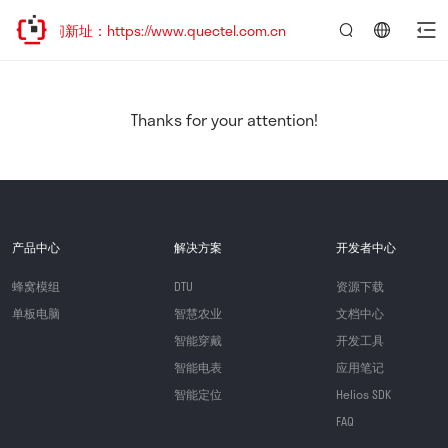
问新址：https://www.quectel.com.cn
言：
简
体
中
Thanks for your attention!
文
产品中心
解决方案
开发者中心
蜂窝模组
DTU
资源下载
单板电脑
智慧农业
文档中心
智能穿戴
开发工具
智能电表
应用笔记
智能定位
Helios SDK
FAQ