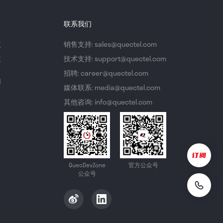
联系我们
议
销售支持: sales@quectel.com
策
技术支持: support@quectel.com
招聘: career@quectel.com
们
媒体联系: media@quectel.com
其他咨询: info@quectel.com
QuecDevZone
官方公众号
公众号