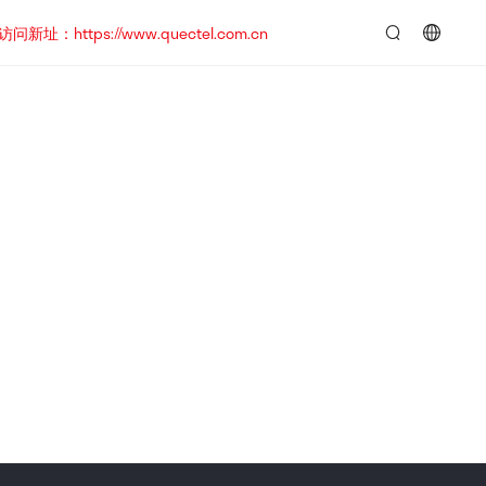
https://www.quectel.com.cn
言：
简
体
中
文