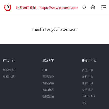
迁移，欢迎访问新址：https://www.quectel.com.cn
言：
简
体
中
Thanks for your attention!
文
产品中心
解决方案
开发者中心
蜂窝模组
DTU
资源下载
单板电脑
智慧农业
文档中心
智能穿戴
开发工具
智能电表
应用笔记
智能定位
Helios SDK
FAQ