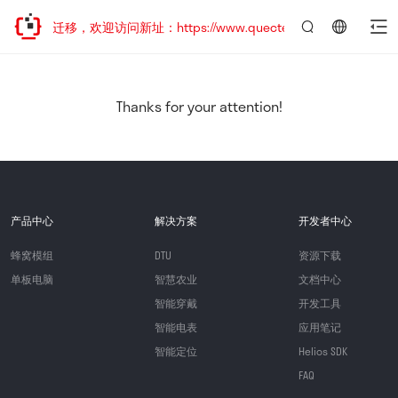
站地址已迁移，欢迎访问新址：https://www.quectel.com.cn
言：
简
体
中
Thanks for your attention!
文
产品中心
解决方案
开发者中心
蜂窝模组
DTU
资源下载
单板电脑
智慧农业
文档中心
智能穿戴
开发工具
智能电表
应用笔记
智能定位
Helios SDK
FAQ