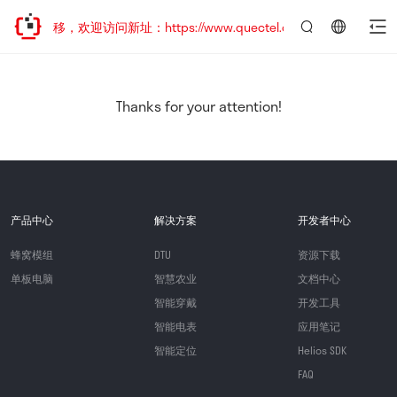
地址已迁移，欢迎访问新址：https://www.quectel.com.cn
言：
简
体
中
Thanks for your attention!
文
产品中心
解决方案
开发者中心
蜂窝模组
DTU
资源下载
单板电脑
智慧农业
文档中心
智能穿戴
开发工具
智能电表
应用笔记
智能定位
Helios SDK
FAQ