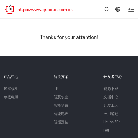
ttps://www.quectel.com.cn
言：
简
体
中
Thanks for your attention!
文
产品中心
解决方案
开发者中心
蜂窝模组
DTU
资源下载
单板电脑
智慧农业
文档中心
智能穿戴
开发工具
智能电表
应用笔记
智能定位
Helios SDK
FAQ