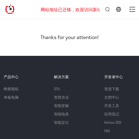
网站地址已迁移，欢迎访问新址：https://www.quecte
言：
简
体
中
Thanks for your attention!
文
产品中心
解决方案
开发者中心
蜂窝模组
DTU
资源下载
单板电脑
智慧农业
文档中心
智能穿戴
开发工具
智能电表
应用笔记
智能定位
Helios SDK
FAQ