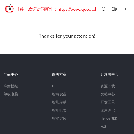
地址已迁移，欢迎访问新址：https://www.quectel.com.cn
言：
简
体
中
Thanks for your attention!
文
产品中心
解决方案
开发者中心
蜂窝模组
DTU
资源下载
单板电脑
智慧农业
文档中心
智能穿戴
开发工具
智能电表
应用笔记
智能定位
Helios SDK
FAQ