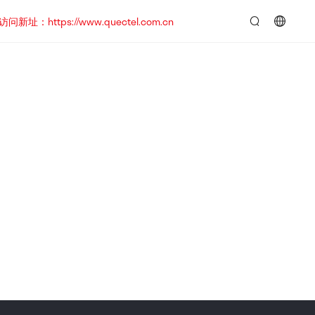
https://www.quectel.com.cn
言：
简
体
中
文