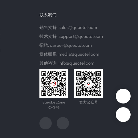
联系我们
议
销售支持: sales@quectel.com
策
技术支持: support@quectel.com
招聘: career@quectel.com
们
媒体联系: media@quectel.com
其他咨询: info@quectel.com
QuecDevZone
官方公众号
公众号