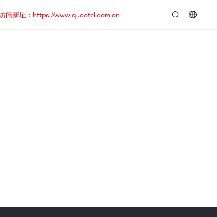
https://www.quectel.com.cn
言：
简
体
中
文