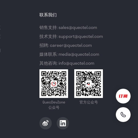
联系我们
议
销售支持: sales@quectel.com
策
技术支持: support@quectel.com
招聘: career@quectel.com
们
媒体联系: media@quectel.com
其他咨询: info@quectel.com
QuecDevZone
官方公众号
公众号