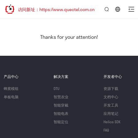
迎访问新址：https://www.quectel.com.cn
言：
简
体
中
Thanks for your attention!
文
产品中心
解决方案
开发者中心
蜂窝模组
DTU
资源下载
单板电脑
智慧农业
文档中心
智能穿戴
开发工具
智能电表
应用笔记
智能定位
Helios SDK
FAQ