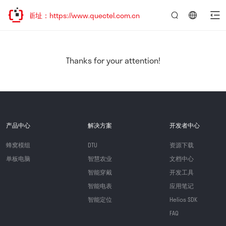
新址：https://www.quectel.com.cn
言：
简
体
中
Thanks for your attention!
文
产品中心
解决方案
开发者中心
蜂窝模组
DTU
资源下载
单板电脑
智慧农业
文档中心
智能穿戴
开发工具
智能电表
应用笔记
智能定位
Helios SDK
FAQ