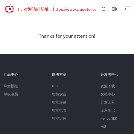
址已迁移，欢迎访问新址：https://www.quectel.com.cn
言：
简
体
中
Thanks for your attention!
文
产品中心
解决方案
开发者中心
蜂窝模组
DTU
资源下载
单板电脑
智慧农业
文档中心
智能穿戴
开发工具
智能电表
应用笔记
智能定位
Helios SDK
FAQ