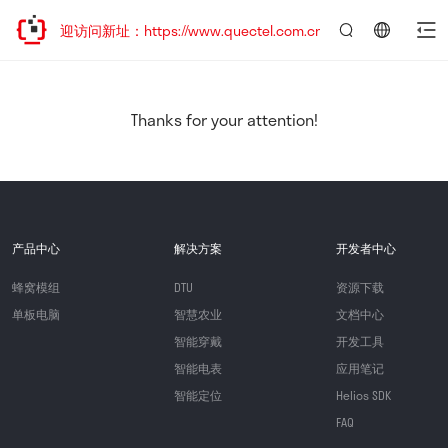
，欢迎访问新址：https://www.quectel.com.cn
言：
简
体
中
Thanks for your attention!
文
产品中心
解决方案
开发者中心
蜂窝模组
DTU
资源下载
单板电脑
智慧农业
文档中心
智能穿戴
开发工具
智能电表
应用笔记
智能定位
Helios SDK
FAQ