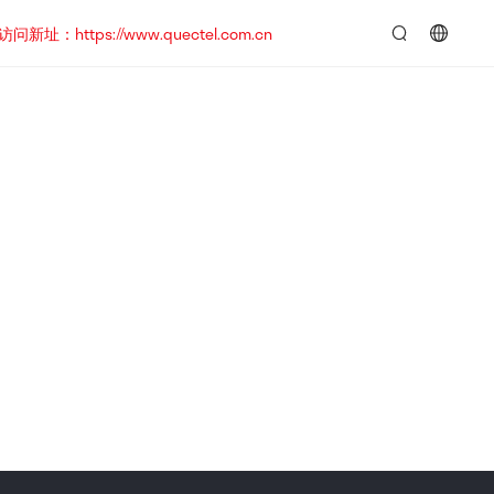
https://www.quectel.com.cn
言：
简
体
中
文