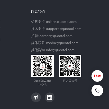
联系我们
议
销售支持: sales@quectel.com
策
技术支持: support@quectel.com
招聘: career@quectel.com
们
媒体联系: media@quectel.com
其他咨询: info@quectel.com
QuecDevZone
官方公众号
公众号