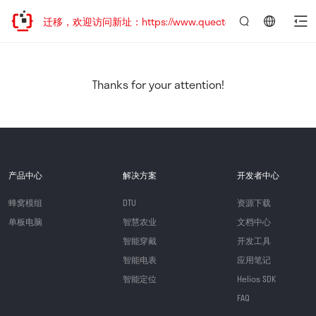
站地址已迁移，欢迎访问新址：https://www.quectel.com.cn
言：
简
体
中
Thanks for your attention!
文
产品中心
解决方案
开发者中心
蜂窝模组
DTU
资源下载
单板电脑
智慧农业
文档中心
智能穿戴
开发工具
智能电表
应用笔记
智能定位
Helios SDK
FAQ