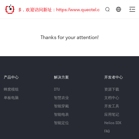
址已迁移，欢迎访问新址：https://www.quectel.com.cn
言：
简
体
中
Thanks for your attention!
文
产品中心
解决方案
开发者中心
蜂窝模组
DTU
资源下载
单板电脑
智慧农业
文档中心
智能穿戴
开发工具
智能电表
应用笔记
智能定位
Helios SDK
FAQ