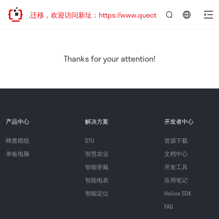
站地址已迁移，欢迎访问新址：https://www.quectel.com.cn
言：
简
体
中
Thanks for your attention!
文
产品中心
解决方案
开发者中心
蜂窝模组
DTU
资源下载
单板电脑
智慧农业
文档中心
智能穿戴
开发工具
智能电表
应用笔记
智能定位
Helios SDK
FAQ