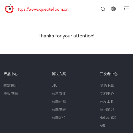
tps://www.quectel.com.cn
言：
简
体
中
Thanks for your attention!
文
产品中心
解决方案
开发者中心
蜂窝模组
DTU
资源下载
单板电脑
智慧农业
文档中心
智能穿戴
开发工具
智能电表
应用笔记
智能定位
Helios SDK
FAQ