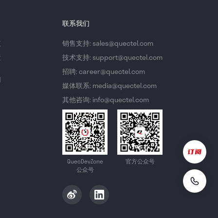
联系我们
议
销售支持: sales@quectel.com
策
技术支持: support@quectel.com
招聘: career@quectel.com
们
媒体联系: media@quectel.com
其他咨询: info@quectel.com
QuecDevZone
官方公众号
公众号