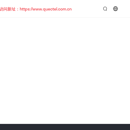
https://www.quectel.com.cn
言：
简
体
中
文