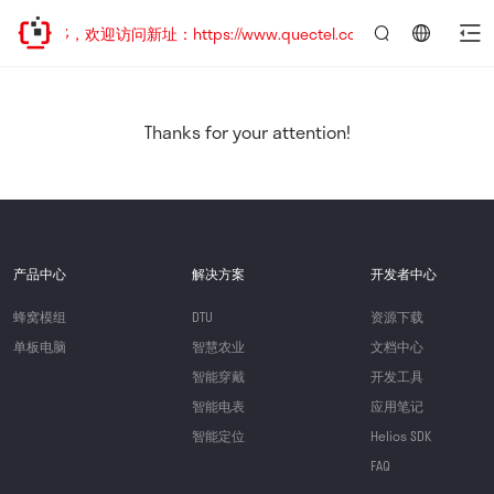
已迁移，欢迎访问新址：https://www.quectel.com.cn
言：
简
体
中
Thanks for your attention!
文
产品中心
解决方案
开发者中心
蜂窝模组
DTU
资源下载
单板电脑
智慧农业
文档中心
智能穿戴
开发工具
智能电表
应用笔记
智能定位
Helios SDK
FAQ