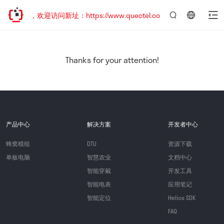
已迁移，欢迎访问新址：https://www.quectel.com.cn
言：
简
体
中
Thanks for your attention!
文
产品中心
解决方案
开发者中心
蜂窝模组
DTU
资源下载
单板电脑
智慧农业
文档中心
智能穿戴
开发工具
智能电表
应用笔记
智能定位
Helios SDK
FAQ