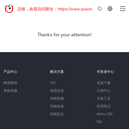
站地址已迁移，欢迎访问新址：https://www.quectel.com.cn
言：
简
体
中
Thanks for your attention!
文
产品中心
解决方案
开发者中心
蜂窝模组
DTU
资源下载
单板电脑
智慧农业
文档中心
智能穿戴
开发工具
智能电表
应用笔记
智能定位
Helios SDK
FAQ