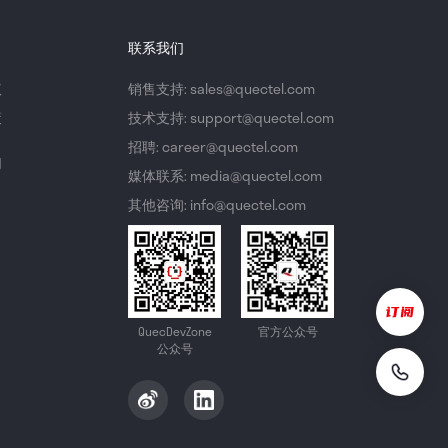
联系我们
议
销售支持: sales@quectel.com
策
技术支持: support@quectel.com
招聘: career@quectel.com
们
媒体联系: media@quectel.com
其他咨询: info@quectel.com
QuecDevZone
官方公众号
公众号