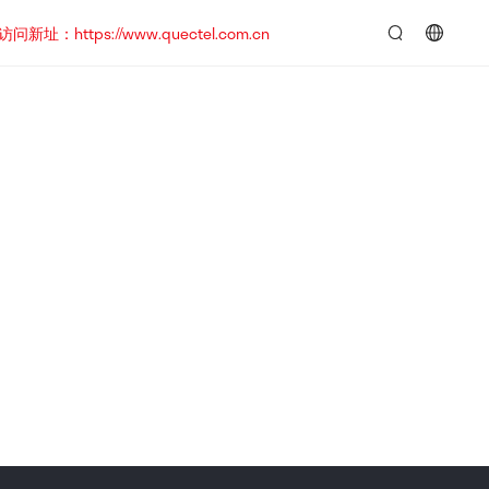
https://www.quectel.com.cn
言：
简
体
中
文