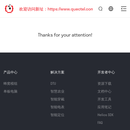
迁移，欢迎访问新址：https://www.quectel.com.cn
言：
简
体
中
Thanks for your attention!
文
产品中心
解决方案
开发者中心
蜂窝模组
DTU
资源下载
单板电脑
智慧农业
文档中心
智能穿戴
开发工具
智能电表
应用笔记
智能定位
Helios SDK
FAQ