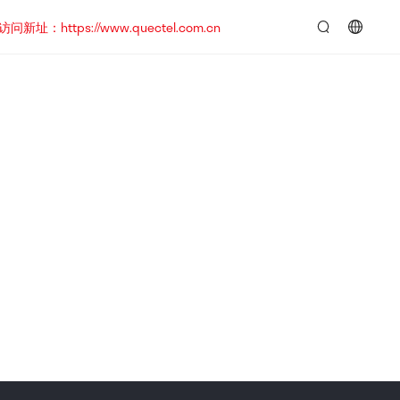
https://www.quectel.com.cn
言：
简
体
中
文