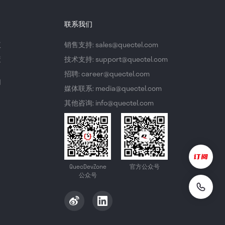
联系我们
议
销售支持: sales@quectel.com
策
技术支持: support@quectel.com
招聘: career@quectel.com
们
媒体联系: media@quectel.com
其他咨询: info@quectel.com
QuecDevZone
官方公众号
公众号