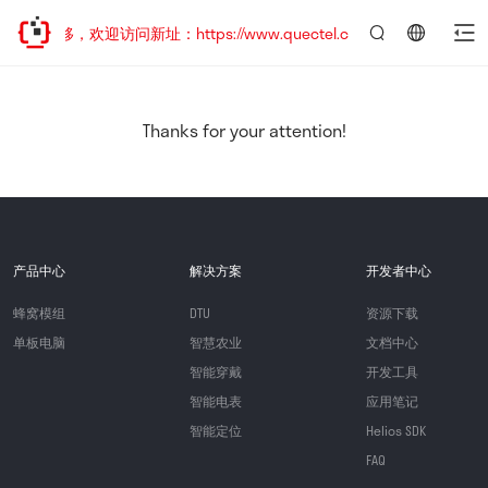
址已迁移，欢迎访问新址：https://www.quectel.com.cn
言：
简
体
中
Thanks for your attention!
文
产品中心
解决方案
开发者中心
蜂窝模组
DTU
资源下载
单板电脑
智慧农业
文档中心
智能穿戴
开发工具
智能电表
应用笔记
智能定位
Helios SDK
FAQ