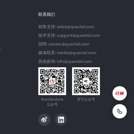
联系我们
议
销售支持: sales@quectel.com
策
技术支持: support@quectel.com
招聘: career@quectel.com
们
媒体联系: media@quectel.com
其他咨询: info@quectel.com
QuecDevZone
官方公众号
公众号