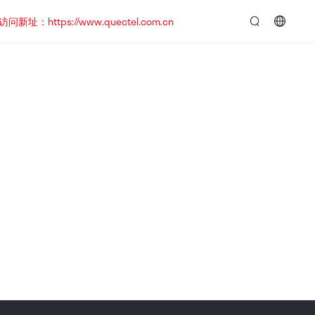
https://www.quectel.com.cn
言：
简
体
中
文