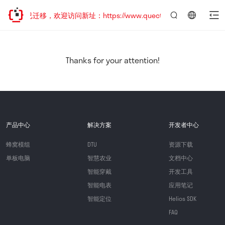
网站地址已迁移，欢迎访问新址：https://www.quectel.com.cn
言：
简
体
中
Thanks for your attention!
文
产品中心
解决方案
开发者中心
蜂窝模组
DTU
资源下载
单板电脑
智慧农业
文档中心
智能穿戴
开发工具
智能电表
应用笔记
智能定位
Helios SDK
FAQ