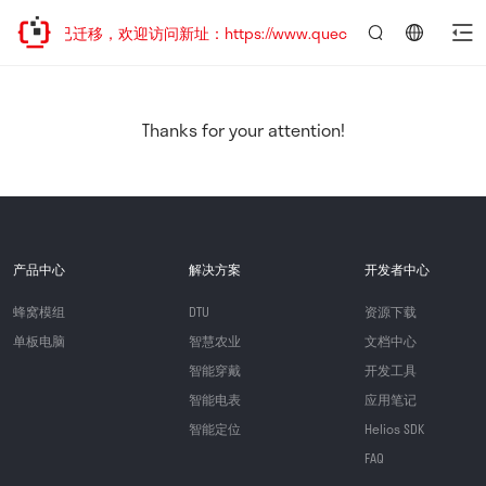
网站地址已迁移，欢迎访问新址：https://www.quectel.com.cn
言：
简
体
中
Thanks for your attention!
文
产品中心
解决方案
开发者中心
蜂窝模组
DTU
资源下载
单板电脑
智慧农业
文档中心
智能穿戴
开发工具
智能电表
应用笔记
智能定位
Helios SDK
FAQ