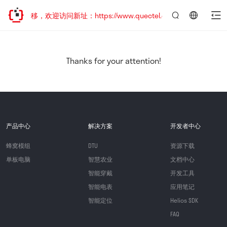
地址已迁移，欢迎访问新址：https://www.quectel.com.cn
言：
简
体
中
Thanks for your attention!
文
产品中心
解决方案
开发者中心
蜂窝模组
DTU
资源下载
单板电脑
智慧农业
文档中心
智能穿戴
开发工具
智能电表
应用笔记
智能定位
Helios SDK
FAQ