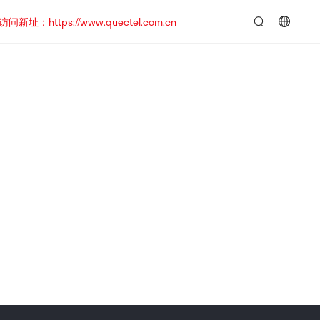
https://www.quectel.com.cn
言：
简
体
中
文