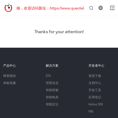
地址已迁移，欢迎访问新址：https://www.quectel.com.cn
言：
简
体
中
Thanks for your attention!
文
产品中心
解决方案
开发者中心
蜂窝模组
DTU
资源下载
单板电脑
智慧农业
文档中心
智能穿戴
开发工具
智能电表
应用笔记
智能定位
Helios SDK
FAQ