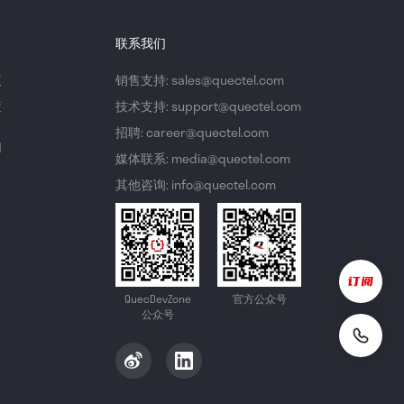
联系我们
议
销售支持: sales@quectel.com
策
技术支持: support@quectel.com
招聘: career@quectel.com
们
媒体联系: media@quectel.com
其他咨询: info@quectel.com
QuecDevZone
官方公众号
公众号