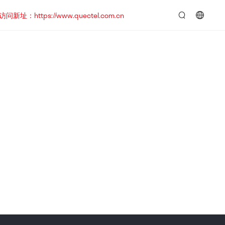
https://www.quectel.com.cn
言：
简
体
中
文