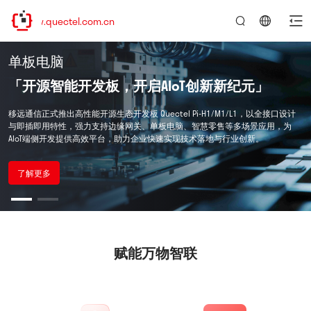
.quectel.com.cn
言：
简
单板电脑
论坛与博客
体
中
「
「
开源智能开发板，开启AIoT创新新纪元
技术生态共创平台
」
」
文
移远通信正式推出高性能开源生态开发板 Quectel Pi-H1/M1/L1，以全接口设计
汇聚5G/Cat.1/NB-IoT/GNSS/Wi-Fi全技术资源，提供开发工具、SDK及专家实时支
与即插即用特性，强力支持边缘网关、单板电脑、智慧零售等多场景应用，为
持，共享全球实战案例与创新方案，助力开发者高效突破物联网开发瓶颈，共建
AIoT端侧开发提供高效平台，助力企业快速实现技术落地与行业创新。
知识共享、技术共创的开放生态。
了解更多
了解更多
赋能万物智联