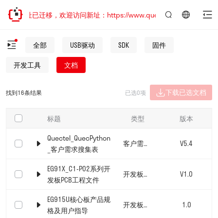
网站地址已迁移，欢迎访问新址：https://www.quectel.com.cn
言：
简
全部
USB驱动
SDK
固件
体
中
开发工具
文档
文
下载已选文档
找到16条结果
已选0项
标题
类型
版本
Quectel_QuecPython
客户需求搜集表
V5.4
_客户需求搜集表
EG91X_C1-P02系列开
开发板文档
V1.0
发板PCB工程文件
EG915U核心板产品规
开发板文档
1.0
格及用户指导