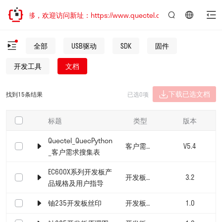
址已迁移，欢迎访问新址：https://www.quectel.com.cn
言：
简
全部
USB驱动
SDK
固件
体
中
开发工具
文档
文
下载已选文档
找到15条结果
已选0项
标题
类型
版本
Quectel_QuecPython
客户需求搜集表
V5.4
_客户需求搜集表
EC600X系列开发板产
开发板文档
3.2
品规格及用户指导
铀235开发板丝印
开发板文档
1.0