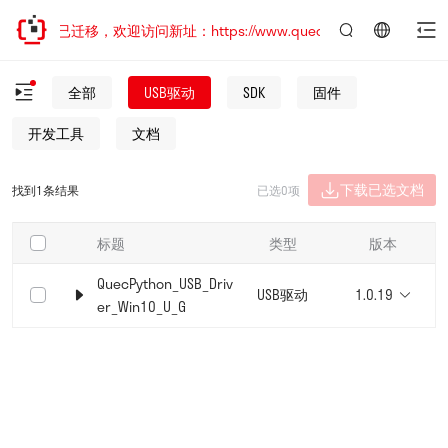
网站地址已迁移，欢迎访问新址：https://www.quectel.com.cn
言：
简
全部
USB驱动
SDK
固件
体
中
开发工具
文档
文
下载已选文档
找到1条结果
已选0项
标题
类型
版本
QuecPython_USB_Driv
USB驱动
1.0.19
er_Win10_U_G