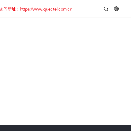
https://www.quectel.com.cn
言：
简
体
中
文