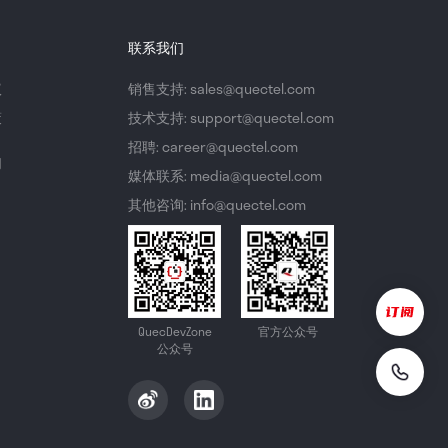
联系我们
议
销售支持: sales@quectel.com
策
技术支持: support@quectel.com
招聘: career@quectel.com
们
媒体联系: media@quectel.com
其他咨询: info@quectel.com
QuecDevZone
官方公众号
公众号