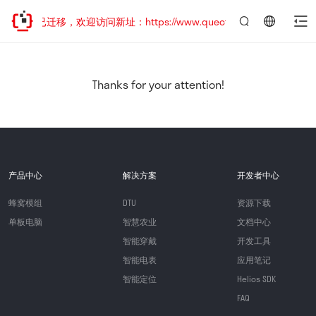
网站地址已迁移，欢迎访问新址：https://www.quectel.com.cn
言：
简
体
中
Thanks for your attention!
文
产品中心
解决方案
开发者中心
蜂窝模组
DTU
资源下载
单板电脑
智慧农业
文档中心
智能穿戴
开发工具
智能电表
应用笔记
智能定位
Helios SDK
FAQ