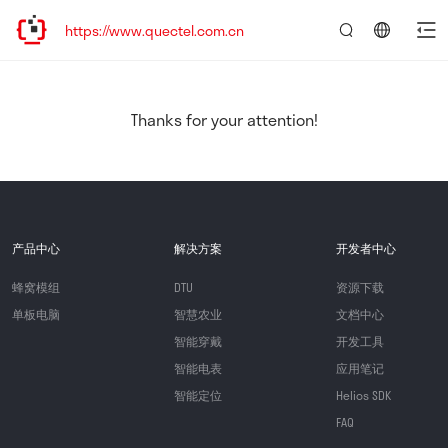
https://www.quectel.com.cn
言：
简
体
中
Thanks for your attention!
文
产品中心
解决方案
开发者中心
蜂窝模组
DTU
资源下载
单板电脑
智慧农业
文档中心
智能穿戴
开发工具
智能电表
应用笔记
智能定位
Helios SDK
FAQ